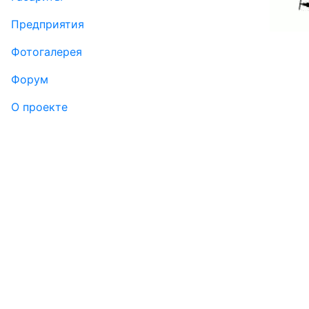
Пред­прия­тия
Фо­то­га­ле­рея
Форум
О проекте