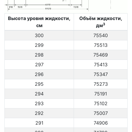
Высота уровня жидкости,
Объём жидкости,
3
см
дм
300
75540
299
75513
298
75469
297
75413
296
75347
295
75273
294
75191
293
75102
292
75007
291
74906