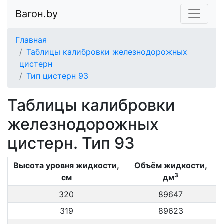
Вагон.by
Главная
Таблицы калибровки железнодорожных
цистерн
Тип цистерн 93
Таблицы калибровки
железнодорожных
цистерн. Тип 93
Высота уровня жидкости,
Объём жидкости,
3
см
дм
320
89647
319
89623