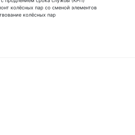
 с продлением срока службы (КРП)
онт колёсных пар со сменой элементов
твование колёсных пар