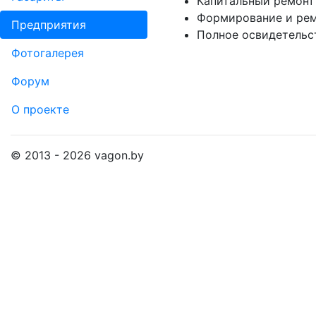
Капитальный ремонт
Формирование и рем
Пред­прия­тия
Полное освидетельс
Фо­то­га­ле­рея
Форум
О проекте
© 2013 - 2026 vagon.by