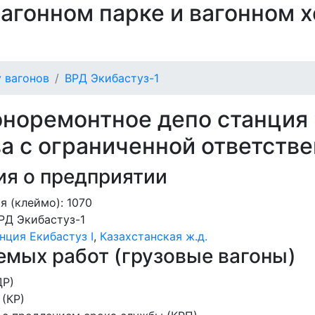
 вагонном парке и вагонном 
 вагонов
ВРД Экибастуз-1
оноремонтное депо станция 
а с ограниченной ответстве
я о предприятии
я (клеймо): 1070
РД Экибастуз-1
нция Екибастуз I
,
Казахстанская ж.д.
мых работ (грузовые вагоны)
ДР)
(КР)