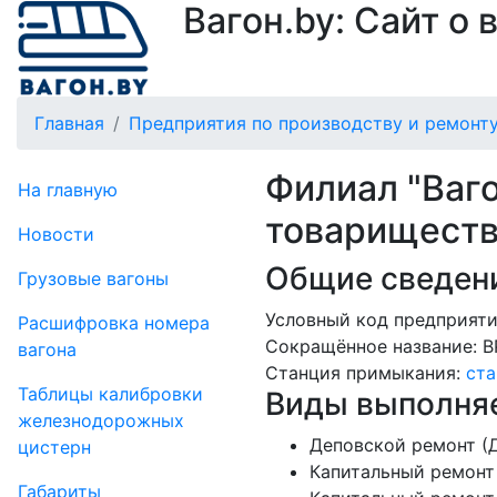
Вагон.by: Сайт о
Главная
Предприятия по производству и ремонту
Филиал "Ваг
На главную
товариществ
Новости
Общие сведени
Грузовые вагоны
Условный код предприяти
Рас­шифров­ка номера
Сокращённое название:
В
вагона
Станция примыкания:
ста
Таблицы калибровки
Виды выполняе
же­лезно­дорожных
Деповской ремонт (
цистерн
Капитальный ремонт 
Габариты