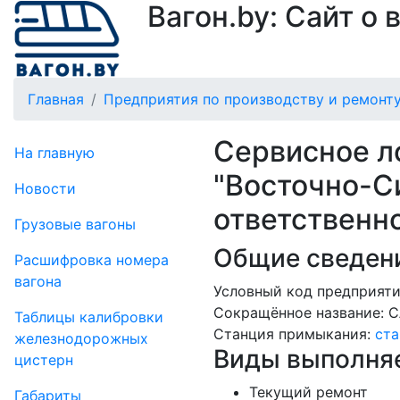
Вагон.by: Сайт о
Главная
Предприятия по производству и ремонту
Сервисное л
На главную
"Восточно-С
Новости
ответственн
Грузовые вагоны
Общие сведени
Рас­шифров­ка номера
вагона
Условный код предприятия
Сокращённое название:
С
Таблицы калибровки
Станция примыкания:
ста
же­лезно­дорожных
Виды выполняе
цистерн
Текущий ремонт
Габариты