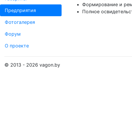
Формирование и рем
Пред­прия­тия
Полное освидетельс
Фо­то­га­ле­рея
Форум
О проекте
© 2013 - 2026 vagon.by