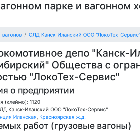
 вагонном парке и вагонном 
 вагонов
СЛД Канск-Иланский ООО "ЛокоТех-Сервис
окомотивное депо "Канск-И
ибирский" Общества с огра
остью "ЛокоТех-Сервис"
я о предприятии
 (клеймо): 1120
ЛД Канск-Иланский ООО "ЛокоТех-Сервис"
нция Иланская
,
Красноярская ж.д.
мых работ (грузовые вагоны)