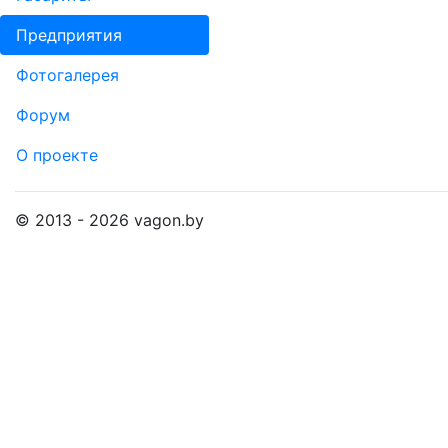
Пред­прия­тия
Фо­то­га­ле­рея
Форум
О проекте
© 2013 - 2026 vagon.by