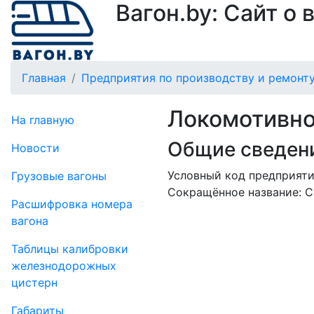
Вагон.by: Сайт о
Главная
Предприятия по производству и ремонту
Локомотивно
На главную
Общие сведени
Новости
Условный код предприятия
Грузовые вагоны
Сокращённое название:
С
Рас­шифров­ка номера
вагона
Таблицы калибровки
же­лезно­дорожных
цистерн
Габариты