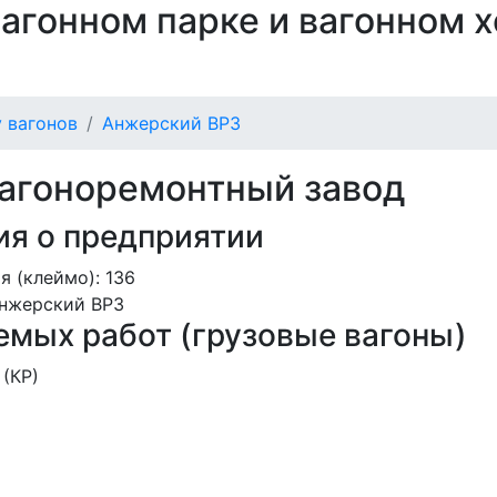
 вагонном парке и вагонном 
 вагонов
Анжерский ВРЗ
агоноремонтный завод
я о предприятии
я (клеймо): 136
нжерский ВРЗ
мых работ (грузовые вагоны)
(КР)