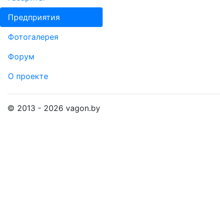
Пред­прия­тия
Фо­то­га­ле­рея
Форум
О проекте
© 2013 - 2026 vagon.by