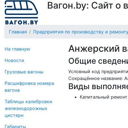
Вагон.by: Сайт о
Главная
Предприятия по производству и ремонту
Анжерский в
На главную
Общие сведени
Новости
Условный код предприяти
Грузовые вагоны
Сокращённое название:
А
Рас­шифров­ка номера
Виды выполняе
вагона
Капитальный ремонт 
Таблицы калибровки
же­лезно­дорожных
цистерн
Габариты