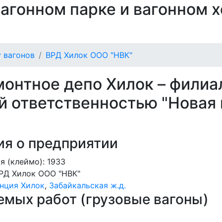
 вагонном парке и вагонном 
 вагонов
ВРД Хилок ООО "НВК"
монтное депо Хилок – филиа
й ответственностью "Новая
я о предприятии
я (клеймо): 1933
РД Хилок ООО "НВК"
нция Хилок
,
Забайкальская ж.д.
мых работ (грузовые вагоны)