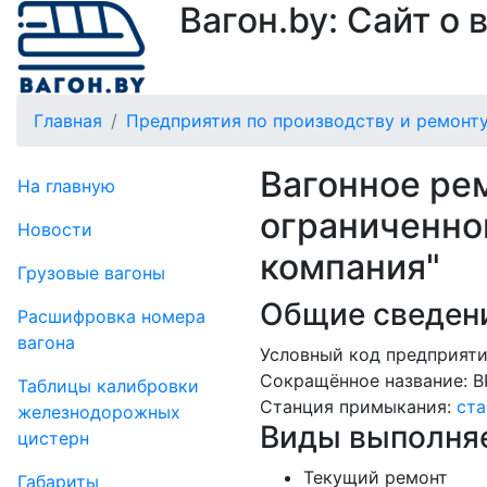
Вагон.by: Сайт о
Главная
Предприятия по производству и ремонту
Вагонное ре
На главную
ограниченно
Новости
компания"
Грузовые вагоны
Общие сведени
Рас­шифров­ка номера
вагона
Условный код предприяти
Сокращённое название:
В
Таблицы калибровки
Станция примыкания:
ста
же­лезно­дорожных
Виды выполняе
цистерн
Текущий ремонт
Габариты