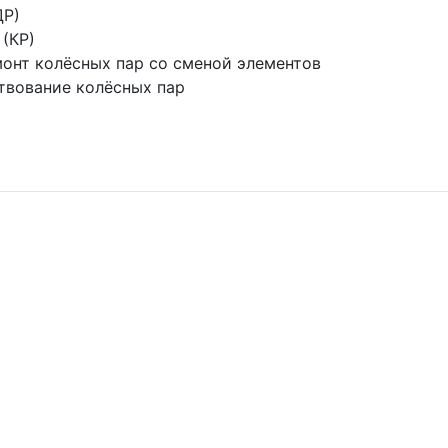
ДР)
(КР)
онт колёсных пар со сменой элементов
твование колёсных пар