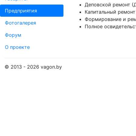
Деповской ремонт (
Пред­прия­тия
Капитальный ремонт 
Формирование и рем
Фо­то­га­ле­рея
Полное освидетельс
Форум
О проекте
© 2013 - 2026 vagon.by