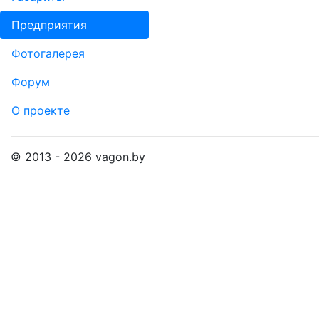
Пред­прия­тия
Фо­то­га­ле­рея
Форум
О проекте
© 2013 - 2026 vagon.by