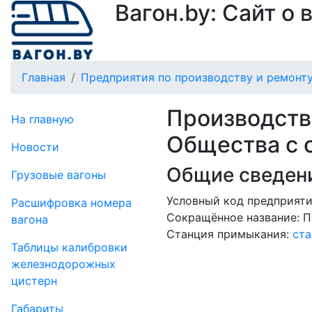
Вагон.by: Сайт о
Главная
Предприятия по производству и ремонту
Производств
На главную
Общества с 
Новости
Общие сведени
Грузовые вагоны
Условный код предприяти
Рас­шифров­ка номера
Сокращённое название:
П
вагона
Станция примыкания:
ста
Таблицы калибровки
же­лезно­дорожных
цистерн
Габариты