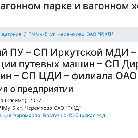
 вагонном парке и вагонном 
 вагонов
ПЧМу-5 ст. Черемхово ОАО "РЖД"
й ПУ – СП Иркутской МДИ –
ации путевых машин – СП Ди
ин – СП ЦДИ – филиала ОАО
я о предприятии
я (клеймо): 2057
ЧМу-5 ст. Черемхово ОАО "РЖД"
анция Черемхово
,
Восточно-Сибирская ж.д.