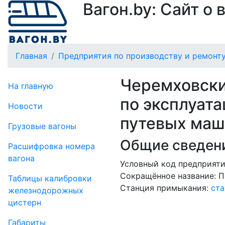
Вагон.by: Сайт о
Главная
Предприятия по производству и ремонту
Черемховски
На главную
по эксплуат
Новости
путевых маш
Грузовые вагоны
Общие сведени
Рас­шифров­ка номера
вагона
Условный код предприяти
Сокращённое название:
П
Таблицы калибровки
Станция примыкания:
ст
же­лезно­дорожных
цистерн
Габариты