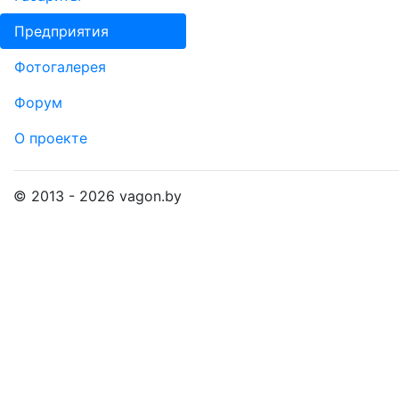
Пред­прия­тия
Фо­то­га­ле­рея
Форум
О проекте
© 2013 - 2026 vagon.by