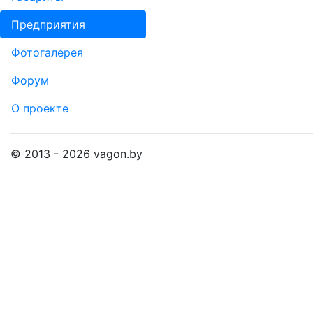
Пред­прия­тия
Фо­то­га­ле­рея
Форум
О проекте
© 2013 - 2026 vagon.by