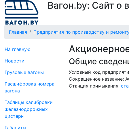
Вагон.by: Сайт о
Главная
Предприятия по производству и ремонту
Акционерное
На главную
Общие сведени
Новости
Условный код предприятия
Грузовые вагоны
Сокращённое название:
А
Рас­шифров­ка номера
Станция примыкания:
ста
вагона
Таблицы калибровки
же­лезно­дорожных
цистерн
Габариты