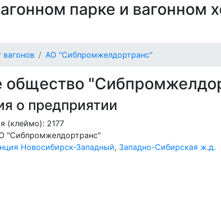
 вагонном парке и вагонном 
 вагонов
АО "Сибпромжелдортранс"
 общество "Сибпромжелдорт
я о предприятии
 (клеймо): 2177
О "Сибпромжелдортранс"
нция Новосибирск-Западный
,
Западно-Сибирская ж.д.