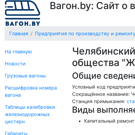
Вагон.by: Сайт о
Главная
Предприятия по производству и ремонту
Челябинский
На главную
общества "
Новости
Общие сведени
Грузовые вагоны
Условный код предприяти
Рас­шифров­ка номера
Сокращённое название:
Ч
вагона
Станция примыкания:
ста
Таблицы калибровки
Виды выполняе
же­лезно­дорожных
Капитальный ремонт 
цистерн
Габариты