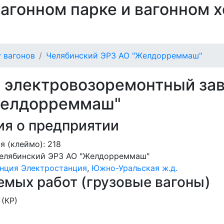
 вагонном парке и вагонном 
 вагонов
Челябинский ЭРЗ АО "Желдорреммаш"
 электровозоремонтный зав
Желдорреммаш"
я о предприятии
я (клеймо): 218
елябинский ЭРЗ АО "Желдорреммаш"
нция Электростанция
,
Южно-Уральская ж.д.
мых работ (грузовые вагоны)
(КР)