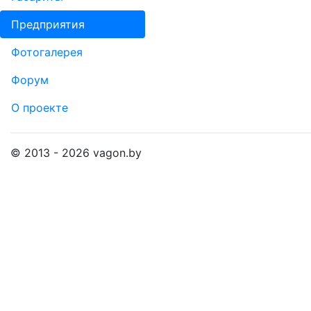
Пред­прия­тия
Фо­то­га­ле­рея
Форум
О проекте
© 2013 - 2026 vagon.by