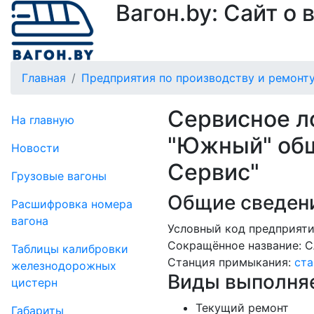
Вагон.by: Сайт о
Главная
Предприятия по производству и ремонту
Сервисное л
На главную
"Южный" общ
Новости
Сервис"
Грузовые вагоны
Общие сведени
Рас­шифров­ка номера
вагона
Условный код предприяти
Сокращённое название:
С
Таблицы калибровки
Станция примыкания:
ста
же­лезно­дорожных
Виды выполняе
цистерн
Текущий ремонт
Габариты