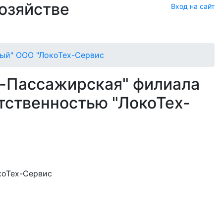
хозяйстве
Вход на сайт
ый" ООО "ЛокоТех-Сервис
ь-Пассажирская" филиала
тственностью "ЛокоТех-
коТех-Сервис