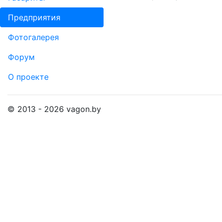
Пред­прия­тия
Фо­то­га­ле­рея
Форум
О проекте
© 2013 - 2026 vagon.by