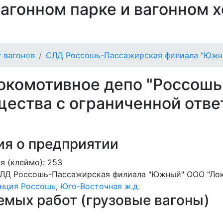
 вагонном парке и вагонном 
 вагонов
СЛД Россошь-Пассажирская филиала "Южн
окомотивное депо "Россош
ества с ограниченной отве
я о предприятии
я (клеймо): 253
ЛД Россошь-Пассажирская филиала "Южный" ООО "Ло
нция Россошь
,
Юго-Восточная ж.д.
мых работ (грузовые вагоны)