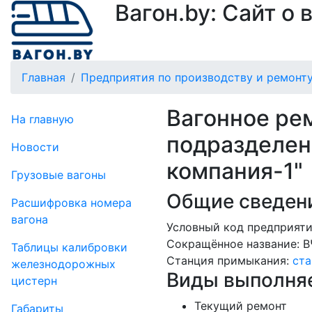
Вагон.by: Сайт о
Главная
Предприятия по производству и ремонту
Вагонное ре
На главную
подразделен
Новости
компания-1"
Грузовые вагоны
Общие сведени
Рас­шифров­ка номера
вагона
Условный код предприяти
Сокращённое название:
В
Таблицы калибровки
Станция примыкания:
ста
же­лезно­дорожных
Виды выполняе
цистерн
Текущий ремонт
Габариты