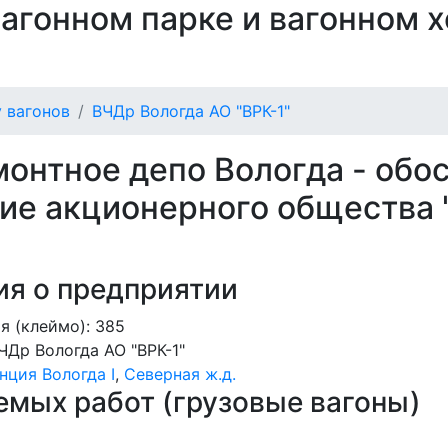
 вагонном парке и вагонном 
 вагонов
ВЧДр Вологда АО "ВРК-1"
монтное депо Вологда - обо
ие акционерного общества 
я о предприятии
я (клеймо): 385
ЧДр Вологда АО "ВРК-1"
нция Вологда I
,
Северная ж.д.
мых работ (грузовые вагоны)