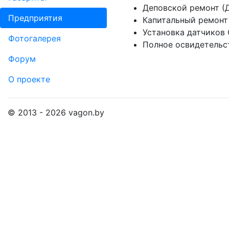
Деповской ремонт (
Пред­прия­тия
Капитальный ремонт 
Установка датчиков
Фо­то­га­ле­рея
Полное освидетельс
Форум
О проекте
© 2013 - 2026 vagon.by