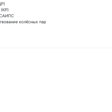
ДР)
(КР)
 САИПС
твование колёсных пар