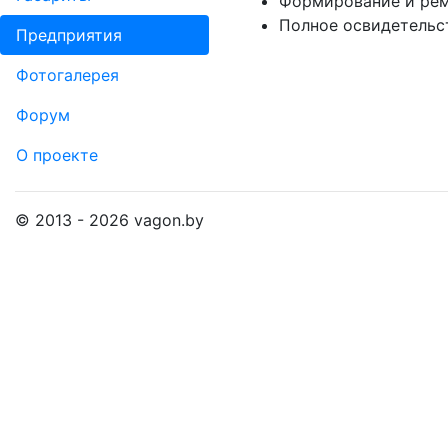
Формирование и рем
Полное освидетельс
Пред­прия­тия
Фо­то­га­ле­рея
Форум
О проекте
© 2013 - 2026 vagon.by