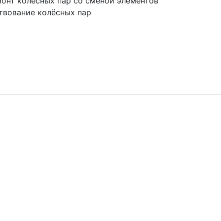
онт колёсных пар со сменой элементов
твование колёсных пар