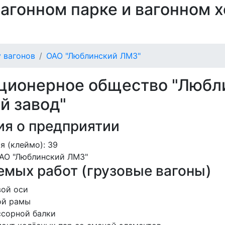
 вагонном парке и вагонном 
 вагонов
ОАО "Люблинский ЛМЗ"
ционерное общество "Любл
й завод"
я о предприятии
я (клеймо): 39
АО "Люблинский ЛМЗ"
мых работ (грузовые вагоны)
вой оси
ой рамы
ссорной балки