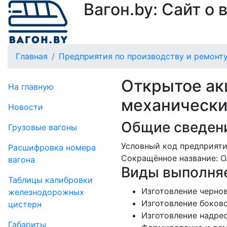
Вагон.by: Сайт о
Главная
Предприятия по производству и ремонту
Открытое ак
На главную
механически
Новости
Общие сведени
Грузовые вагоны
Условный код предприяти
Рас­шифров­ка номера
Сокращённое название:
О
вагона
Виды выполняе
Таблицы калибровки
Изготовление черно
же­лезно­дорожных
Изготовление боков
цистерн
Изготовление надре
Габариты