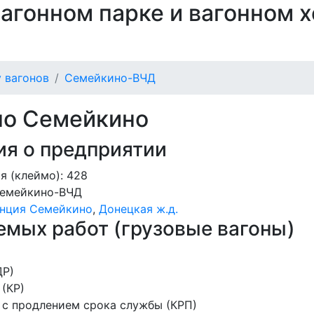
 вагонном парке и вагонном 
 вагонов
Семейкино-ВЧД
по Семейкино
я о предприятии
я (клеймо): 428
емейкино-ВЧД
анция Семейкино
,
Донецкая ж.д.
мых работ (грузовые вагоны)
ДР)
(КР)
 с продлением срока службы (КРП)