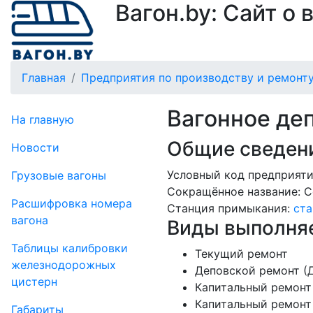
Вагон.by: Сайт о
Главная
Предприятия по производству и ремонту
Вагонное де
На главную
Общие сведени
Новости
Условный код предприяти
Грузовые вагоны
Сокращённое название:
С
Рас­шифров­ка номера
Станция примыкания:
ст
вагона
Виды выполняе
Таблицы калибровки
Текущий ремонт
же­лезно­дорожных
Деповской ремонт (
цистерн
Капитальный ремонт 
Капитальный ремонт
Габариты