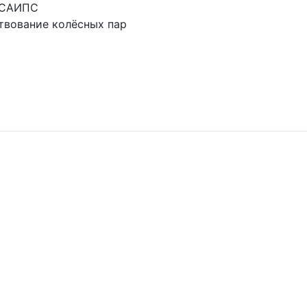
 САИПС
твование колёсных пар