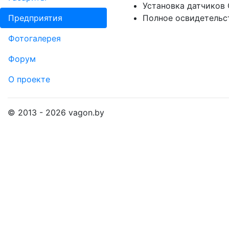
Установка датчиков
Пред­прия­тия
Полное освидетельс
Фо­то­га­ле­рея
Форум
О проекте
© 2013 - 2026 vagon.by