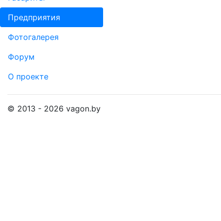
Пред­прия­тия
Фо­то­га­ле­рея
Форум
О проекте
© 2013 - 2026 vagon.by