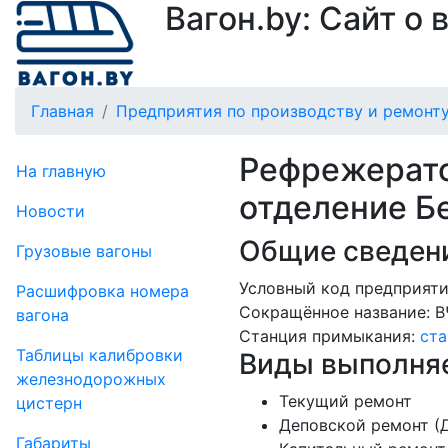
Вагон.by: Сайт о
Главная
Предприятия по производству и ремонту
Рефрежерато
На главную
отделение Б
Новости
Общие сведени
Грузовые вагоны
Условный код предприяти
Рас­шифров­ка номера
Сокращённое название:
В
вагона
Станция примыкания:
ст
Таблицы калибровки
Виды выполняе
же­лезно­дорожных
Текущий ремонт
цистерн
Деповской ремонт (
Габариты