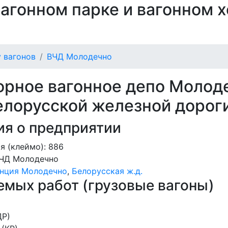
 вагонном парке и вагонном 
 вагонов
ВЧД Молодечно
рное вагонное депо Молод
елорусской железной дороги
я о предприятии
я (клеймо): 886
ЧД Молодечно
анция Молодечно
,
Белорусская ж.д.
мых работ (грузовые вагоны)
ДР)