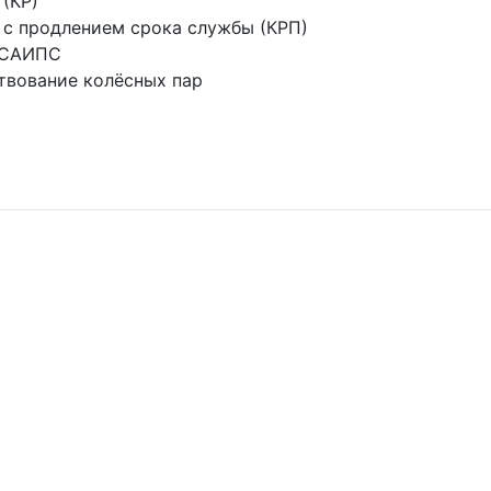
(КР)
 с продлением срока службы (КРП)
 САИПС
твование колёсных пар