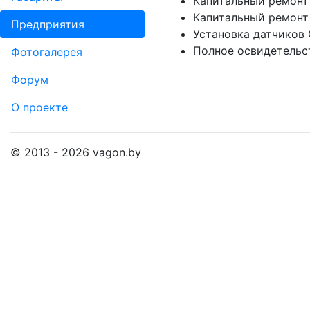
Капитальный ремонт 
Капитальный ремонт
Пред­прия­тия
Установка датчиков
Полное освидетельс
Фо­то­га­ле­рея
Форум
О проекте
© 2013 - 2026 vagon.by