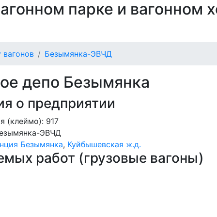
 вагонном парке и вагонном 
 вагонов
Безымянка-ЭВЧД
ое депо Безымянка
я о предприятии
 (клеймо): 917
езымянка-ЭВЧД
нция Безымянка
,
Куйбышевская ж.д.
мых работ (грузовые вагоны)