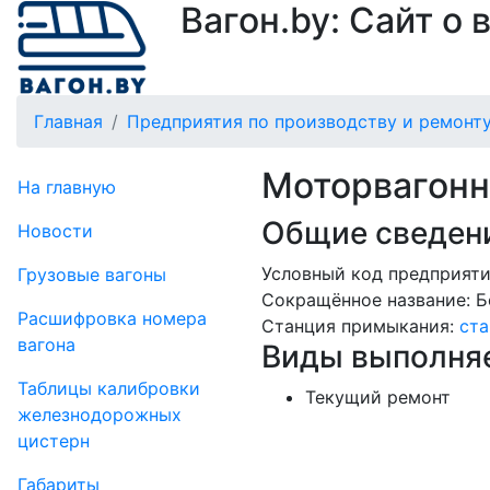
Вагон.by: Сайт о
Главная
Предприятия по производству и ремонту
Моторвагонн
На главную
Общие сведени
Новости
Условный код предприятия
Грузовые вагоны
Сокращённое название:
Б
Рас­шифров­ка номера
Станция примыкания:
ста
вагона
Виды выполняе
Таблицы калибровки
Текущий ремонт
же­лезно­дорожных
цистерн
Габариты