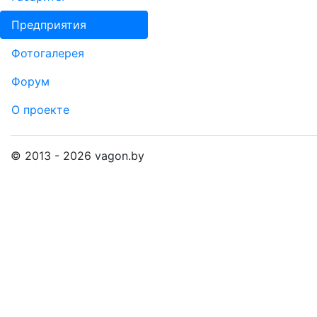
Пред­прия­тия
Фо­то­га­ле­рея
Форум
О проекте
© 2013 - 2026 vagon.by