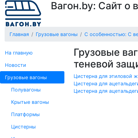
Вагон.by: Сайт о
Главная
Грузовые вагоны
С особенностью: С ве
Грузовые ваг
На главную
теневой защи
Новости
Цистерна для этиловой ж
Грузовые вагоны
Цистерна для ацетальдег
Полувагоны
Цистерна для ацетальдег
Крытые вагоны
Платформы
Цистерны