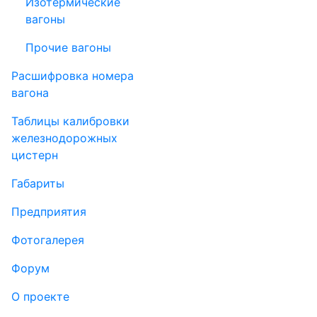
Изотермические
вагоны
Прочие вагоны
Рас­шифров­ка номера
вагона
Таблицы калибровки
же­лезно­дорожных
цистерн
Габариты
Пред­прия­тия
Фо­то­га­ле­рея
Форум
О проекте