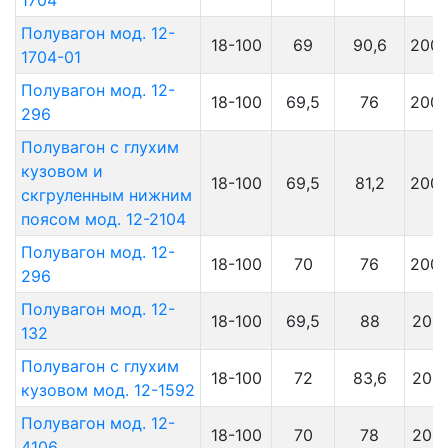
1704
Полувагон мод. 12-
18-100
69
90,6
200
1704-01
Полувагон мод. 12-
18-100
69,5
76
200
296
Полувагон с глухим
кузовом и
18-100
69,5
81,2
200
скгруленным нижним
поясом мод. 12-2104
Полувагон мод. 12-
18-100
70
76
200
296
Полувагон мод. 12-
18-100
69,5
88
200
132
Полувагон с глухим
18-100
72
83,6
200
кузовом мод. 12-1592
Полувагон мод. 12-
18-100
70
78
200
4106