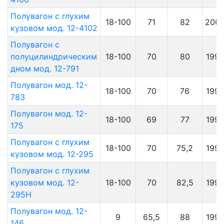
Полувагон с глухим
18-100
71
82
200
кузовом мод. 12-4102
Полувагон с
полуцилиндрическим
18-100
70
80
199
дном мод. 12-791
Полувагон мод. 12-
18-100
70
76
199
783
Полувагон мод. 12-
18-100
69
77
1997
175
Полувагон с глухим
18-100
70
75,2
199
кузовом мод. 12-295
Полувагон с глухим
кузовом мод. 12-
18-100
70
82,5
199
295Н
Полувагон мод. 12-
9
65,5
88
199
146