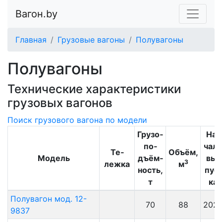
Вагон.by
Главная
Грузовые вагоны
Полувагоны
Полувагоны
Технические характеристики
грузовых вагонов
Поиск грузового вагона по модели
Грузо­
На­
по­
ча­л
Те­
Объём,
Модель
дъём­
вы­
3
леж­ка
м
ность,
пус­
т
ка
Полувагон мод. 12-
70
88
202
9837