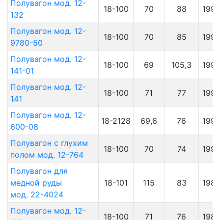
Полувагон мод. 12-
18-100
70
88
199
132
Полувагон мод. 12-
18-100
70
85
199
9780-50
Полувагон мод. 12-
18-100
69
105,3
199
141-01
Полувагон мод. 12-
18-100
71
77
199
141
Полувагон мод. 12-
18-2128
69,6
76
199
600-08
Полувагон с глухим
18-100
70
74
199
полом мод. 12-764
Полувагон для
медной руды
18-101
115
83
198
мод. 22-4024
Полувагон мод. 12-
18-100
71
76
198