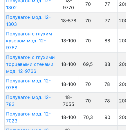
Полувагон мод. 12-
18-
70
77
200
1302
9770
Полувагон мод. 12-
18-578
70
77
200
1303
Полувагон c глухим
кузовом мод. 12-
18-100
70
88
200
9767
Полувагон с глухими
торцевыми стенами
18-100
69,5
88
200
мод. 12-9766
Полувагон мод. 12-
18-100
70
78
200
9768
Полувагон мод. 12-
18-
70
78
200
783
7055
Полувагон мод. 12-
18-100
70,3
90
200
7023