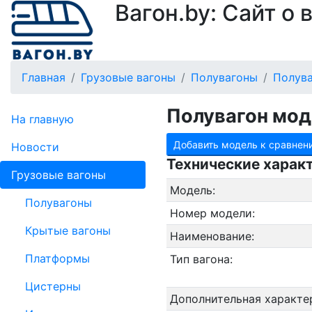
Вагон.by: Сайт о
Главная
Грузовые вагоны
Полувагоны
Полува
Полувагон мод
На главную
Добавить модель к сравнен
Новости
Технические харак
Грузовые вагоны
Модель:
Полувагоны
Номер модели:
Крытые вагоны
Наименование:
Платформы
Тип вагона:
Цистерны
Дополнительная характе