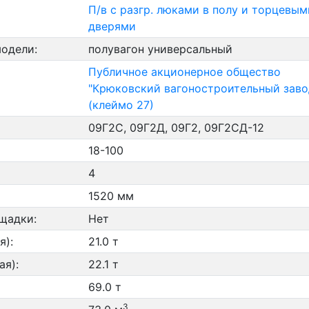
П/в с разгр. люками в полу и торцевым
дверями
модели:
полувагон универсальный
Публичное акционерное общество
"Крюковский вагоностроительный заво
(клеймо 27)
09Г2С, 09Г2Д, 09Г2, 09Г2СД-12
18-100
4
1520 мм
щадки:
Нет
я):
21.0 т
ая):
22.1 т
69.0 т
3