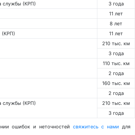
а службы (КРП)
3 года
11 лет
8 лет
 (КРП)
11 лет
210 тыс. км
3 года
110 тыс. км
2 года
160 тыс. км
2 года
а службы (КРП)
210 тыс. км
3 года
жении ошибок и неточностей
свяжитесь с нами
для