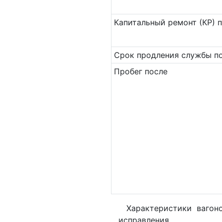
Ка­пи­таль­ный ремонт (КР) 
Срок продления службы по
Пробег после
Характеристики вагон
исправления.