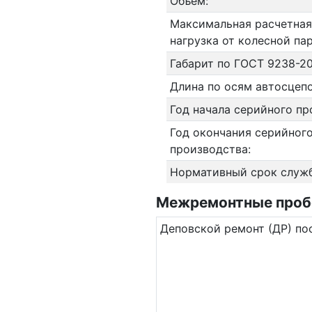
Объём:
Максимальная расчетная
нагрузка от колесной па
Габарит по ГОСТ 9238-20
Длина по осям автосцепо
Год начала серийного пр
Год окончания серийног
производства:
Нормативный срок служ
Межремонтные пробег
Де­повс­кой ремонт (ДР) по