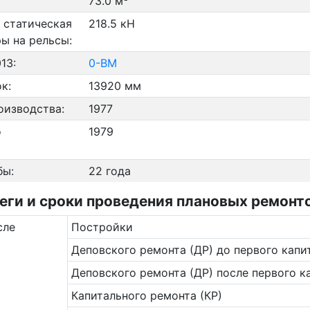
73.0 м
 статическая
218.5 кН
ры на рельсы:
13:
0-ВМ
к:
13920 мм
оизводства:
1977
о
1979
бы:
22 года
и и сроки проведения плановых ремонтов
сле
Постройки
Деповского ремонта (ДР) до первого капи
Деповского ремонта (ДР) после первого к
Капитального ремонта (КР)