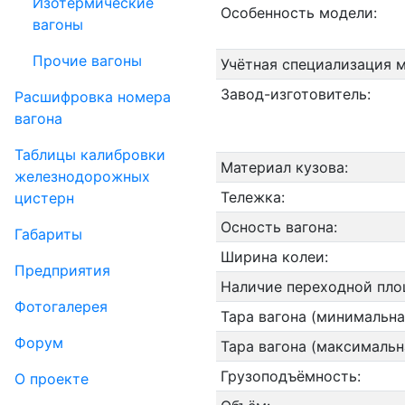
Изотермические
Особенность модели:
вагоны
Прочие вагоны
Учётная специализация 
Завод-изготовитель:
Рас­шифров­ка номера
вагона
Таблицы калибровки
Материал кузова:
же­лезно­дорожных
Тележка:
цистерн
Осность вагона:
Габариты
Ширина колеи:
Пред­прия­тия
Наличие переходной пло
Фо­то­га­ле­рея
Тара вагона (минимальна
Форум
Тара вагона (максимальн
Грузоподъёмность:
О проекте