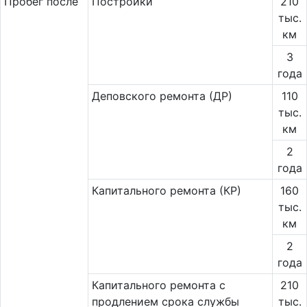
Пробег после
Постройки
210
тыс.
км
3
года
Деповского ремонта (ДР)
110
тыс.
км
2
года
Капитального ремонта (КР)
160
тыс.
км
2
года
Капитального ремонта с
210
продлением срока службы
тыс.