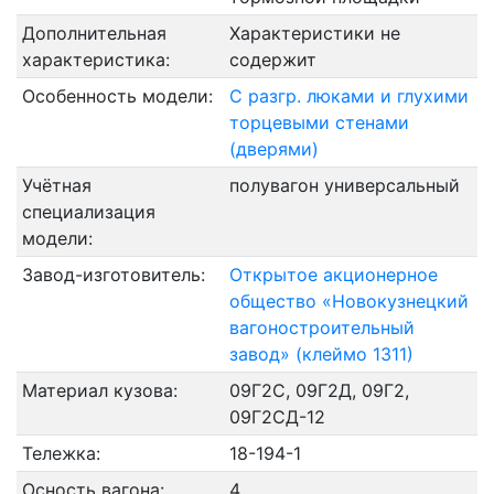
Дополнительная
Характеристики не
характеристика:
содержит
Особенность модели:
С разгр. люками и глухими
торцевыми стенами
(дверями)
Учётная
полувагон универсальный
специализация
модели:
Завод-изготовитель:
Открытое акционерное
общество «Новокузнецкий
вагоностроительный
завод» (клеймо 1311)
Материал кузова:
09Г2С, 09Г2Д, 09Г2,
09Г2СД-12
Тележка:
18-194-1
Осность вагона:
4