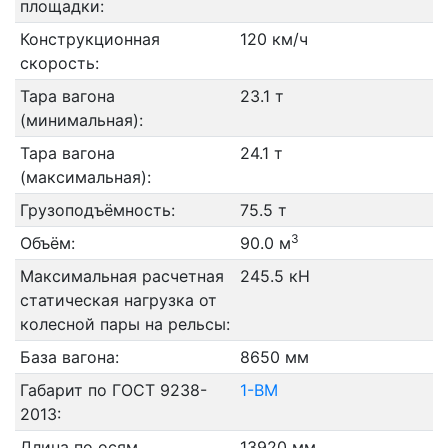
площадки:
Конструкционная
120 км/ч
скорость:
Тара вагона
23.1 т
(минимальная):
Тара вагона
24.1 т
(максимальная):
Грузоподъёмность:
75.5 т
3
Объём:
90.0 м
Максимальная расчетная
245.5 кН
статическая нагрузка от
колесной пары на рельсы:
База вагона:
8650 мм
Габарит по ГОСТ 9238-
1-ВМ
2013:
Длина по осям
13920 мм