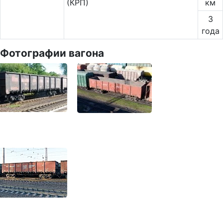
(КРП)
км
3
года
Фотографии вагона