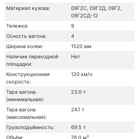
Материал кузова:
09Г2С, 09Г2Д, 09Г2,
09Г2СД-12
Тележка:
9
Осность вагона:
4
Ширина колеи:
1520 мм
Наличие переходной
Нет
площадки:
Конструкционная
120 км/ч
скорость:
Тара вагона
23.0 т
(минимальная):
Тара вагона
24.1 т
(максимальная):
Грузоподъёмность:
69.5 т
3
Объём:
78.0 м