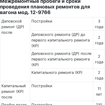
Межремонтные пробеги и сроки
проведения плановых ремонтов для
вагона мод. 12-9766
Де­повс­кой
Постройки
3
ремонт (ДР)
года
после
Деповского ремонта (ДР) до
2
первого капитального ремонта
года
(КР)
Деповского ремонта (ДР) после
2
первого капитального ремонта
года
(КР)
Капитального ремонта (КР)
2
года
Ка­пи­таль­ный
Постройки
11
ремонт (КР)
лет
после
Пробег после
Постройки
210