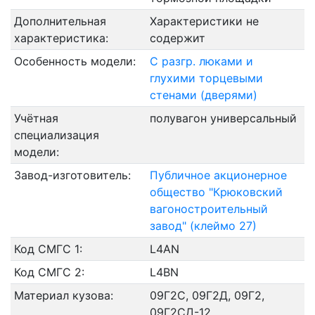
Дополнительная
Характеристики не
характеристика:
содержит
Особенность модели:
С разгр. люками и
глухими торцевыми
стенами (дверями)
Учётная
полувагон универсальный
специализация
модели:
Завод-изготовитель:
Публичное акционерное
общество "Крюковский
вагоностроительный
завод" (клеймо 27)
Код СМГС 1:
L4AN
Код СМГС 2:
L4BN
Материал кузова:
09Г2С, 09Г2Д, 09Г2,
09Г2СД-12