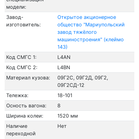
модели:
Завод-
Открытое акционерное
изготовитель:
общество "Мариупольский
завод тяжёлого
машиностроения" (клеймо
143)
Код СМГС 1:
L4AN
Код СМГС 2:
L4BN
Материал кузова:
09Г2С, 09Г2Д, 09Г2,
09Г2СД-12
Тележка:
18-101
Осность вагона:
8
Ширина колеи:
1520 мм
Наличие
Нет
переходной