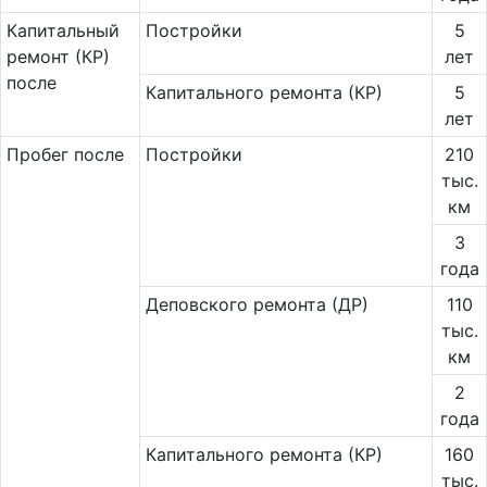
Ка­пи­таль­ный
Постройки
5
ремонт (КР)
лет
после
Капитального ремонта (КР)
5
лет
Пробег после
Постройки
210
тыс.
км
3
года
Деповского ремонта (ДР)
110
тыс.
км
2
года
Капитального ремонта (КР)
160
тыс.