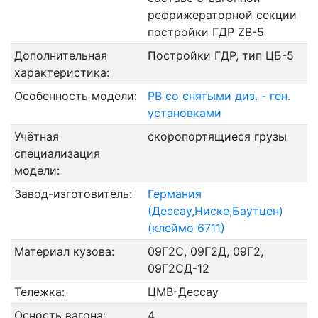
рефрижераторной секции
постройки ГДР ZB-5
Дополнительная
Постройки ГДР, тип ЦБ-5
характеристика:
Особенность модели:
РВ со снятыми диз. - ген.
установками
Учётная
скоропортящиеся грузы
специализация
модели:
Завод-изготовитель:
Германия
(Дессау,Ниске,Баутцен)
(клеймо 6711)
Материал кузова:
09Г2С, 09Г2Д, 09Г2,
09Г2СД-12
Тележка:
ЦМВ-Дессау
Осность вагона:
4