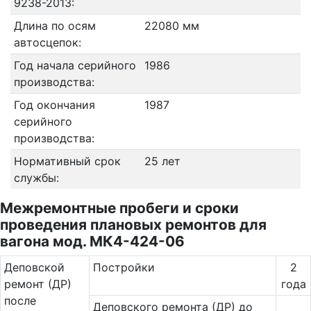
9238-2013:
Длина по осям
22080 мм
автосцепок:
Год начала серийного
1986
производства:
Год окончания
1987
серийного
производства:
Нормативный срок
25 лет
службы:
Межремонтные пробеги и сроки
проведения плановых ремонтов для
вагона мод. МК4-424-06
Де­повс­кой
Постройки
2
ремонт (ДР)
года
после
Деповского ремонта (ДР) до