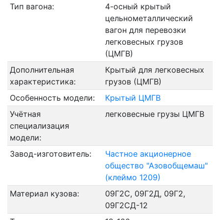
Тип вагона:
4-осный крытый
цельнометаллический
вагон для перевозки
легковесных грузов
(ЦМГВ)
Дополнительная
Крытый для легковесных
характеристика:
грузов (ЦМГВ)
Особенность модели:
Крытый ЦМГВ
Учётная
легковесные грузы ЦМГВ
специализация
модели:
Завод-изготовитель:
Частное акционерное
общество "Азовобщемаш"
(клеймо 1209)
Материал кузова:
09Г2С, 09Г2Д, 09Г2,
09Г2СД-12