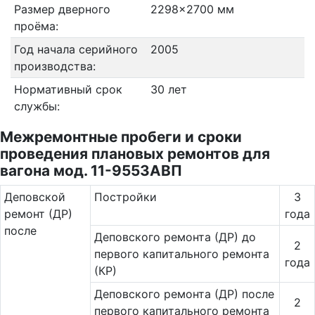
Размер дверного
2298x2700 мм
проёма:
Год начала серийного
2005
производства:
Нормативный срок
30 лет
службы:
Межремонтные пробеги и сроки
проведения плановых ремонтов для
вагона мод. 11-9553АВП
Де­повс­кой
Постройки
3
ремонт (ДР)
года
после
Деповского ремонта (ДР) до
2
первого капитального ремонта
года
(КР)
Деповского ремонта (ДР) после
2
первого капитального ремонта