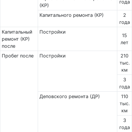
года
(КР)
Капитального ремонта (КР)
2
года
Ка­пи­таль­ный
Постройки
15
ремонт (КР)
лет
после
Пробег после
Постройки
210
тыс.
км
3
года
Деповского ремонта (ДР)
110
тыс.
км
3
года