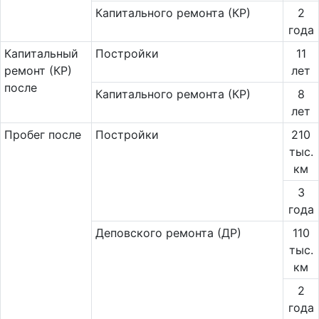
Капитального ремонта (КР)
2
года
Ка­пи­таль­ный
Постройки
11
ремонт (КР)
лет
после
Капитального ремонта (КР)
8
лет
Пробег после
Постройки
210
тыс.
км
3
года
Деповского ремонта (ДР)
110
тыс.
км
2
года