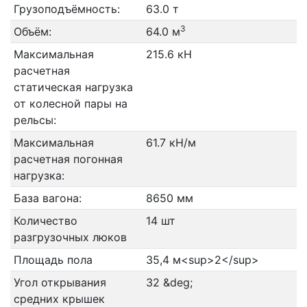
Грузоподъёмность:
63.0 т
3
Объём:
64.0 м
Максимальная
215.6 кН
расчетная
статическая нагрузка
от колесной пары на
рельсы:
Максимальная
61.7 кН/м
расчетная погонная
нагрузка:
База вагона:
8650 мм
Количество
14 шт
разгрузочных люков
Площадь пола
35,4 м<sup>2</sup>
Угол открывания
32 &deg;
средних крышек