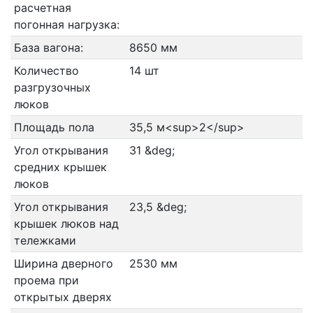
расчетная
погонная нагрузка:
База вагона:
8650 мм
Количество
14 шт
разгрузочных
люков
Площадь пола
35,5 м<sup>2</sup>
Угол открывания
31 &deg;
средних крышек
люков
Угол открывания
23,5 &deg;
крышек люков над
тележками
Ширина дверного
2530 мм
проема при
открытых дверях