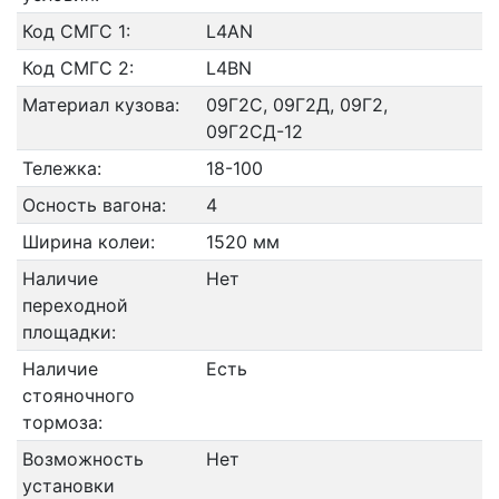
Код СМГС 1:
L4AN
Код СМГС 2:
L4BN
Материал кузова:
09Г2С, 09Г2Д, 09Г2,
09Г2СД-12
Тележка:
18-100
Осность вагона:
4
Ширина колеи:
1520 мм
Наличие
Нет
переходной
площадки:
Наличие
Есть
стояночного
тормоза:
Возможность
Нет
установки