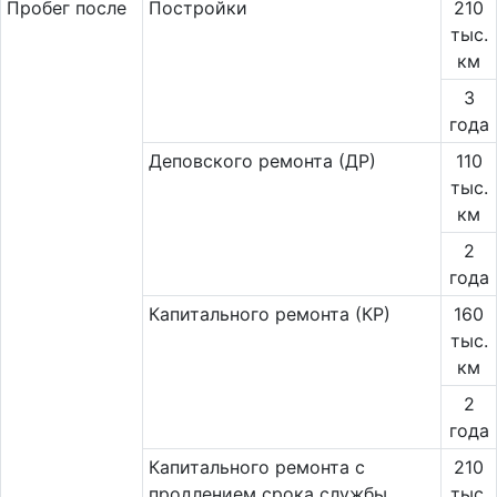
Пробег после
Постройки
210
тыс.
км
3
года
Деповского ремонта (ДР)
110
тыс.
км
2
года
Капитального ремонта (КР)
160
тыс.
км
2
года
Капитального ремонта с
210
продлением срока службы
тыс.