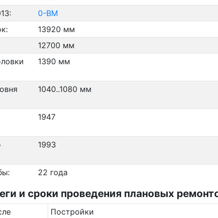
13:
0-ВМ
к:
13920 мм
12700 мм
оловки
1390 мм
ровня
1040..1080 мм
1947
о
1993
бы:
22 года
ги и сроки проведения плановых ремонто
сле
Постройки