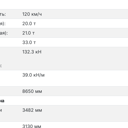
ть:
120 км/ч
я):
20.0 т
ая):
21.0 т
33.0 т
132.3 кН
:
39.0 кН/м
8650 мм
на
и
3482 мм
3130 мм