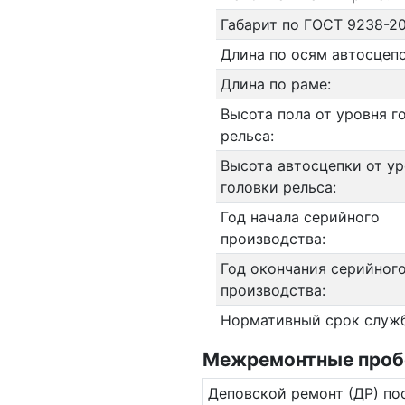
Габарит по ГОСТ 9238-20
Длина по осям автосцепо
Длина по раме:
Высота пола от уровня г
рельса:
Высота автосцепки от у
головки рельса:
Год начала серийного
производства:
Год окончания серийног
производства:
Нормативный срок служ
Межремонтные пробе
Де­повс­кой ремонт (ДР) по