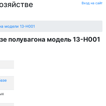
хозяйстве
Вход на сайт
на модели 13-Н001
зе полувагона модель 13-Н001
базе
ых