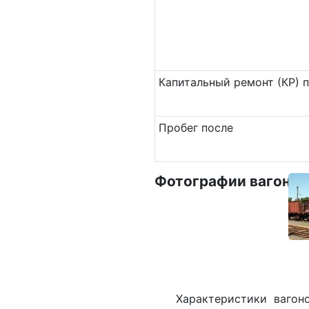
Ка­пи­таль­ный ремонт (КР) 
Пробег после
Фотографии вагона
Характеристики вагон