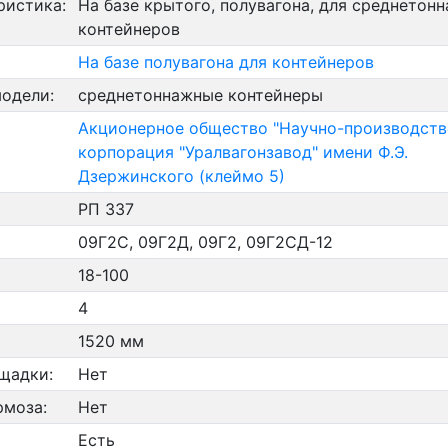
ристика:
На базе крытого, полувагона, для среднетон
контейнеров
На базе полувагона для контейнеров
модели:
среднетоннажные контейнеры
Акционерное общество "Научно-производств
корпорация "Уралвагонзавод" имени Ф.Э.
Дзержинского (клеймо 5)
РП 337
09Г2С, 09Г2Д, 09Г2, 09Г2СД-12
18-100
4
1520 мм
щадки:
Нет
рмоза:
Нет
Есть