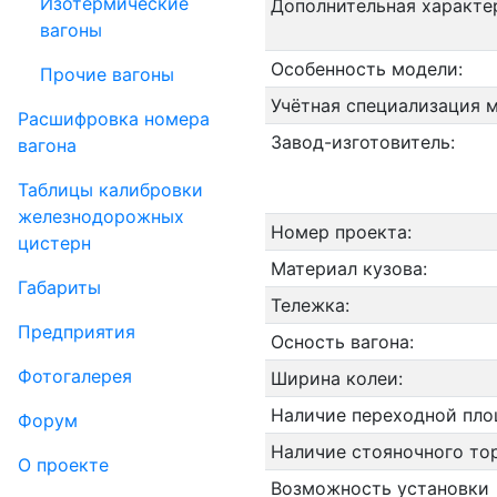
Изотермические
Дополнительная характе
вагоны
Особенность модели:
Прочие вагоны
Учётная специализация 
Рас­шифров­ка номера
Завод-изготовитель:
вагона
Таблицы калибровки
же­лезно­дорожных
Номер проекта:
цистерн
Материал кузова:
Габариты
Тележка:
Пред­прия­тия
Осность вагона:
Фо­то­га­ле­рея
Ширина колеи:
Наличие переходной пло
Форум
Наличие стояночного то
О проекте
Возможность установки