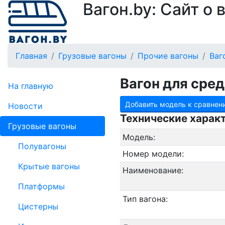
Вагон.by: Сайт о
Главная
Грузовые вагоны
Прочие вагоны
Ваг
Вагон для сре
На главную
Добавить модель к сравнен
Новости
Технические харак
Грузовые вагоны
Модель:
Полувагоны
Номер модели:
Крытые вагоны
Наименование:
Платформы
Тип вагона:
Цистерны