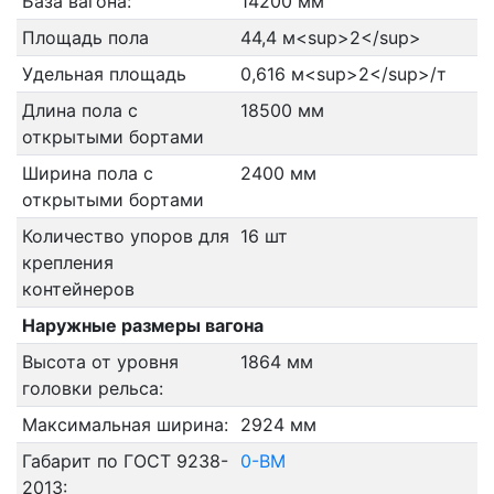
База вагона:
14200 мм
Площадь пола
44,4 м<sup>2</sup>
Удельная площадь
0,616 м<sup>2</sup>/т
Длина пола с
18500 мм
открытыми бортами
Ширина пола с
2400 мм
открытыми бортами
Количество упоров для
16 шт
крепления
контейнеров
Наружные размеры вагона
Высота от уровня
1864 мм
головки рельса:
Максимальная ширина:
2924 мм
Габарит по ГОСТ 9238-
0-ВМ
2013: