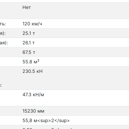
Нет
ть:
120 км/ч
я):
25.1 т
ая):
26.1 т
67.5 т
3
55.8 м
230.5 кН
:
47.3 кН/м
15230 мм
55,8 м<sup>2</sup>