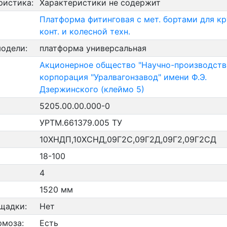
ристика:
Характеристики не содержит
Платформа фитинговая с мет. бортами для кр
конт. и колесной техн.
модели:
платформа универсальная
Акционерное общество "Научно-производств
корпорация "Уралвагонзавод" имени Ф.Э.
Дзержинского (клеймо 5)
5205.00.00.000-0
УРТМ.661379.005 ТУ
10ХНДП,10ХСНД,09Г2С,09Г2Д,09Г2,09Г2СД
18-100
4
1520 мм
щадки:
Нет
рмоза:
Есть