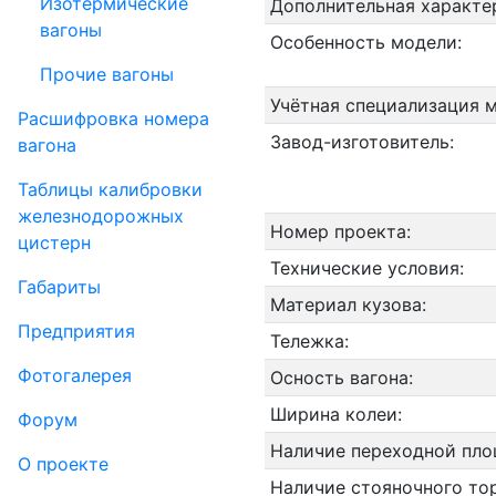
Изотермические
Дополнительная характе
вагоны
Особенность модели:
Прочие вагоны
Учётная специализация 
Рас­шифров­ка номера
Завод-изготовитель:
вагона
Таблицы калибровки
же­лезно­дорожных
Номер проекта:
цистерн
Технические условия:
Габариты
Материал кузова:
Пред­прия­тия
Тележка:
Фо­то­га­ле­рея
Осность вагона:
Ширина колеи:
Форум
Наличие переходной пло
О проекте
Наличие стояночного то