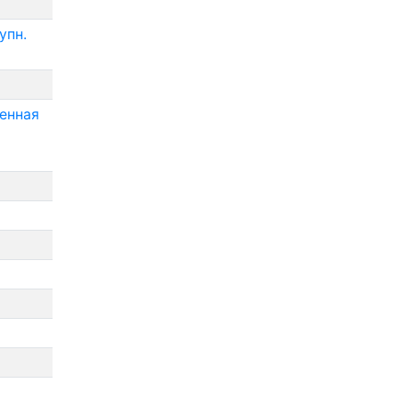
упн.
енная