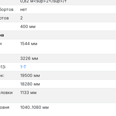
0,82 м<sup>2</sup>/т
бортов
нет
ртов
2
400 мм
на
и
1544 мм
3226 мм
13:
1-Т
к:
19500 мм
18280 мм
оловки
1133 мм
ровня
1040..1080 мм