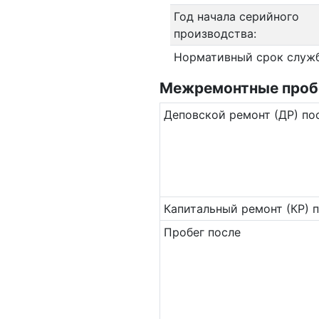
Год начала серийного
производства:
Нормативный срок служ
Межремонтные пробег
Де­повс­кой ремонт (ДР) по
Ка­пи­таль­ный ремонт (КР) 
Пробег после