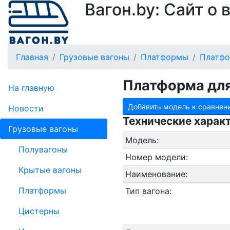
Вагон.by: Сайт о
Главная
Грузовые вагоны
Платформы
Платфо
Платформа для
На главную
Добавить модель к сравнен
Новости
Технические харак
Грузовые вагоны
Модель:
Полувагоны
Номер модели:
Крытые вагоны
Наименование:
Платформы
Тип вагона:
Цистерны