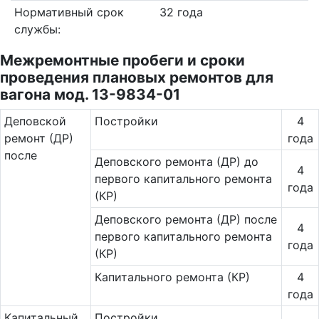
Нормативный срок
32 года
службы:
Межремонтные пробеги и сроки
проведения плановых ремонтов для
вагона мод. 13-9834-01
Де­повс­кой
Постройки
4
ремонт (ДР)
года
после
Деповского ремонта (ДР) до
4
первого капитального ремонта
года
(КР)
Деповского ремонта (ДР) после
4
первого капитального ремонта
года
(КР)
Капитального ремонта (КР)
4
года
Ка­пи­таль­ный
Постройки