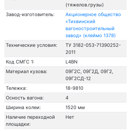
(тяжелов.грузы)
Завод-изготовитель:
Акционерное общество
«Тихвинский
вагоностроительный
завод» (клеймо 1378)
Технические условия:
ТУ 3182-053-71390252-
2011
Код СМГС 1:
L4BN
Материал кузова:
09Г2С, 09Г2Д, 09Г2,
09Г2СД-12
Тележка:
18-9810
Осность вагона:
4
Ширина колеи:
1520 мм
Наличие переходной
Нет
площадки: