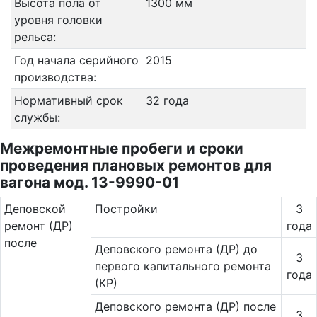
Высота пола от
1300 мм
уровня головки
рельса:
Год начала серийного
2015
производства:
Нормативный срок
32 года
службы:
Межремонтные пробеги и сроки
проведения плановых ремонтов для
вагона мод. 13-9990-01
Де­повс­кой
Постройки
3
ремонт (ДР)
года
после
Деповского ремонта (ДР) до
3
первого капитального ремонта
года
(КР)
Деповского ремонта (ДР) после
3