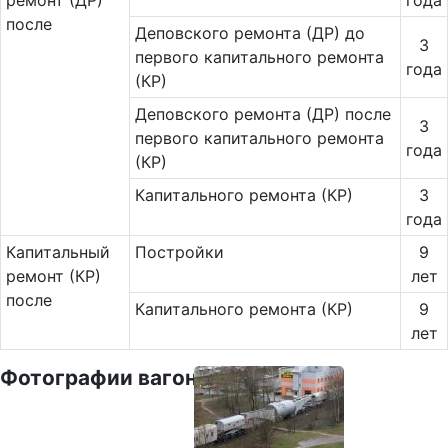
ремонт (ДР)
года
после
Деповского ремонта (ДР) до
3
первого капитального ремонта
года
(КР)
Деповского ремонта (ДР) после
3
первого капитального ремонта
года
(КР)
Капитального ремонта (КР)
3
года
Ка­пи­таль­ный
Постройки
9
ремонт (КР)
лет
после
Капитального ремонта (КР)
9
лет
Фотографии вагона