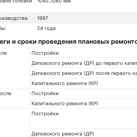
овня головки
1040..1080 мм
оизводства:
1997
бы:
24 года
и и сроки проведения плановых ремонтов
сле
Постройки
Деповского ремонта (ДР) до первого капи
Деповского ремонта (ДР) после первого к
Капитального ремонта (КР)
после
Постройки
Капитального ремонта (КР)
Постройки
Деповского ремонта (ДР)