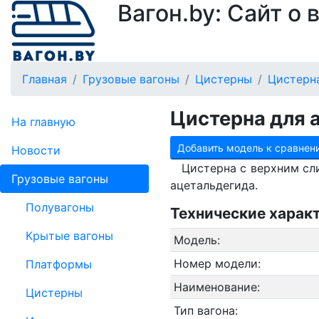
Вагон.by: Сайт о
Главная
Грузовые вагоны
Цистерны
Цистерна
Цистерна для 
На главную
Добавить модель к сравнен
Новости
Цистерна с верхним сл
Грузовые вагоны
ацетальдегида.
Полувагоны
Технические харак
Крытые вагоны
Модель:
Номер модели:
Платформы
Наименование:
Цистерны
Тип вагона: