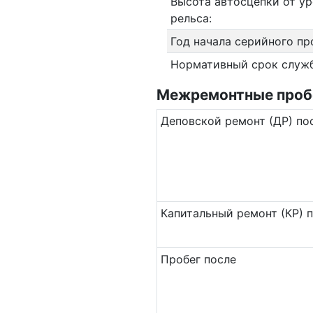
Высота автосцепки от ур
рельса:
Год начала серийного пр
Нормативный срок служ
Межремонтные пробег
Де­повс­кой ремонт (ДР) по
Ка­пи­таль­ный ремонт (КР) 
Пробег после