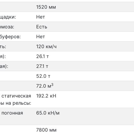
1520 мм
щадки:
Нет
рмоза:
Есть
буферов:
Нет
ть:
120 км/ч
я):
26.1 т
ая):
27.1 т
52.0 т
3
72.0 м
 статическая
192.2 кН
ры на рельсы:
 погонная
65.0 кН/м
7800 мм