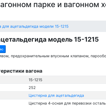
 вагонном парке и вагонном 
 для ацетальдегида модели 15-1215
ацетальдегида модель 15-1215
ию
ивом, предохранительным впускным клапаном, парооб
теристики вагона
15-1215
252
Цистерна для ацетальдегида
Цистерна 4-осная для перевозки остал