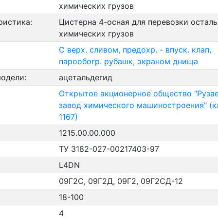
химических грузов
ристика:
Цистерна 4-осная для перевозки остал
химических грузов
С верх. сливом, предохр. - впуск. клап,
парообогр. рубашк, экраном днища
модели:
ацетальдегид
Открытое акционерное общество "Руза
завод химического машиностроения" (
1167)
1215.00.00.000
ТУ 3182-027-00217403-97
L4DN
09Г2С, 09Г2Д, 09Г2, 09Г2СД-12
18-100
4