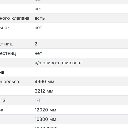
нет
ного клапана
есть
ьно-
нет
стниц
2
лестниц
нет
ч/з сливо-налив.вент
на
и рельса:
4960 мм
3212 мм
13:
1-Т
к:
12020 мм
10800 мм