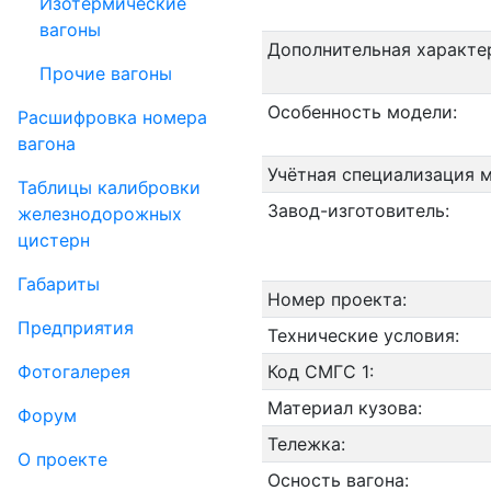
Изотермические
вагоны
Дополнительная характе
Прочие вагоны
Особенность модели:
Рас­шифров­ка номера
вагона
Учётная специализация 
Таблицы калибровки
Завод-изготовитель:
же­лезно­дорожных
цистерн
Габариты
Номер проекта:
Пред­прия­тия
Технические условия:
Фо­то­га­ле­рея
Код СМГС 1:
Материал кузова:
Форум
Тележка:
О проекте
Осность вагона: