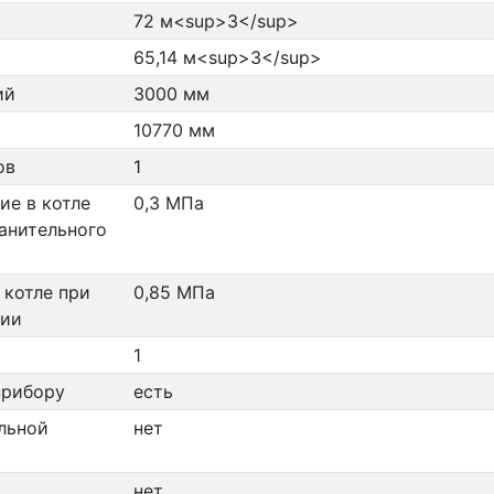
72 м<sup>3</sup>
65,14 м<sup>3</sup>
ий
3000 мм
10770 мм
ов
1
ие в котле
0,3 МПа
анительного
 котле при
0,85 МПа
нии
1
прибору
есть
льной
нет
нет