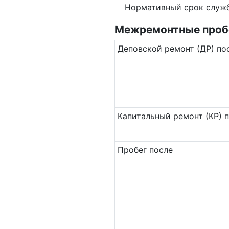
Нормативный срок служ
Межремонтные пробе
Де­повс­кой ремонт (ДР) по
Ка­пи­таль­ный ремонт (КР) 
Пробег после