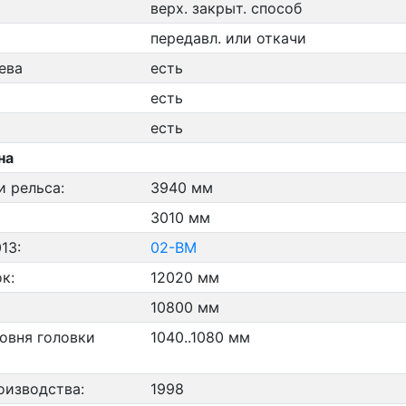
верх. закрыт. способ
передавл. или откачи
ева
есть
есть
есть
на
и рельса:
3940 мм
3010 мм
13:
02-ВМ
к:
12020 мм
10800 мм
овня головки
1040..1080 мм
оизводства:
1998