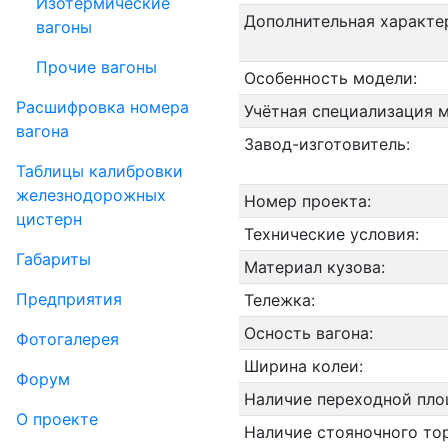
Изотермические
Дополнительная характе
вагоны
Прочие вагоны
Особенность модели:
Рас­шифров­ка номера
Учётная специализация 
вагона
Завод-изготовитель:
Таблицы калибровки
же­лезно­дорожных
Номер проекта:
цистерн
Технические условия:
Габариты
Материал кузова:
Пред­прия­тия
Тележка:
Осность вагона:
Фо­то­га­ле­рея
Ширина колеи:
Форум
Наличие переходной пло
О проекте
Наличие стояночного то