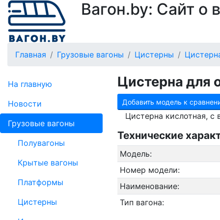
Вагон.by: Сайт о
Главная
Грузовые вагоны
Цистерны
Цистерн
Цистерна для 
На главную
Добавить модель к сравнен
Новости
Цистерна кислотная, с
Грузовые вагоны
Технические харак
Полувагоны
Модель:
Крытые вагоны
Номер модели:
Платформы
Наименование:
Цистерны
Тип вагона: