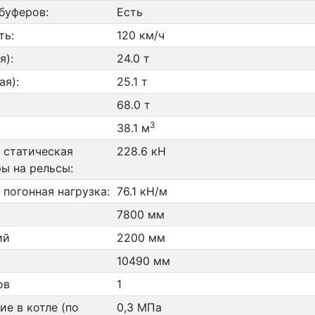
буферов:
Есть
ть:
120 км/ч
я):
24.0 т
ая):
25.1 т
68.0 т
3
38.1 м
 статическая
228.6 кН
ры на рельсы:
погонная нагрузка:
76.1 кН/м
7800 мм
ий
2200 мм
10490 мм
ов
1
ие в котле (по
0,3 МПа