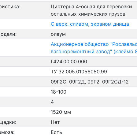
ристика:
Цистерна 4-осная для перевозки
остальных химических грузов
С верх. сливом, экраном днища
модели:
олеум
Акционерное общество "Рославль
вагоноремонтный завод" (клеймо 
Г424.00.00.000
ТУ 32.005.01056050.99
09Г2С, 09Г2Д, 09Г2, 09Г2СД-12
18-100
4
1520 мм
щадки:
Нет
рмоза:
Есть