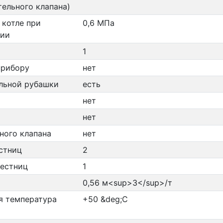
ельного клапана)
 котле при
0,6 МПа
нии
1
прибору
нет
льной рубашки
есть
нет
нет
ного клапана
нет
стниц
2
лестниц
1
0,56 м<sup>3</sup>/т
я температура
+50 &deg;C