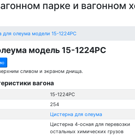
 вагонном парке и вагонном 
а для олеума модели 15-1224РС
олеума модель 15-1224РС
ию
 верхним сливом и экраном днища.
теристики вагона
15-1224РС
254
Цистерна для олеума
Цистерна 4-осная для перевозки
остальных химических грузов