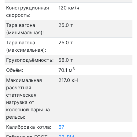
Конструкционная
120 км/ч
скорость:
Тара вагона
25.0 т
(минимальная):
Тара вагона
25.0 т
(максимальная):
Грузоподъёмность:
58.0 т
3
Объём:
70.1 м
Максимальная
217.0 кН
расчетная
статическая
нагрузка от
колесной пары на
рельсы:
Калибровка котла:
67