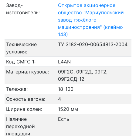
Завод-
Открытое акционерное
изготовитель:
общество "Мариупольский
завод тяжёлого
машиностроения" (клеймо
143)
Технические
ТУ 3182-020-00654813-2004
условия:
Код СМГС 1:
L4AN
Материал кузова:
09Г2С, 09Г2Д, 09Г2,
09Г2СД-12
Тележка:
18-100
Осность вагона:
4
Ширина колеи:
1520 мм
Наличие
Есть
переходной
площадки: