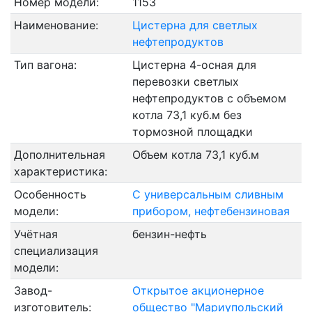
Номер модели:
1153
Наименование:
Цистерна для светлых
нефтепродуктов
Тип вагона:
Цистерна 4-осная для
перевозки светлых
нефтепродуктов с объемом
котла 73,1 куб.м без
тормозной площадки
Дополнительная
Объем котла 73,1 куб.м
характеристика:
Особенность
С универсальным сливным
модели:
прибором, нефтебензиновая
Учётная
бензин-нефть
специализация
модели:
Завод-
Открытое акционерное
изготовитель:
общество "Мариупольский