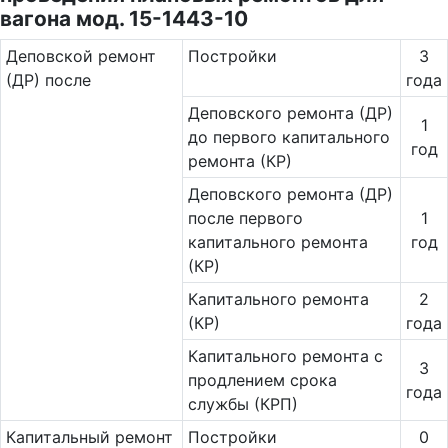
вагона мод. 15-1443-10
Де­повс­кой ремонт
Постройки
3
(ДР) после
года
Деповского ремонта (ДР)
1
до первого капитального
год
ремонта (КР)
Деповского ремонта (ДР)
после первого
1
капитального ремонта
год
(КР)
Капитального ремонта
2
(КР)
года
Ка­питального ремонта с
3
продлением срока
года
службы (КРП)
Ка­пи­таль­ный ремонт
Постройки
0