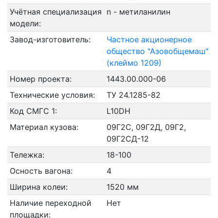
Учётная специализация
n - метиланилин
модели:
Завод-изготовитель:
Частное акционерное
общество "Азовобщемаш"
(клеймо 1209)
Номер проекта:
1443.00.000-06
Технические условия:
ТУ 24.1285-82
Код СМГС 1:
L10DH
Материал кузова:
09Г2С, 09Г2Д, 09Г2,
09Г2СД-12
Тележка:
18-100
Осность вагона:
4
Ширина колеи:
1520 мм
Наличие переходной
Нет
площадки: