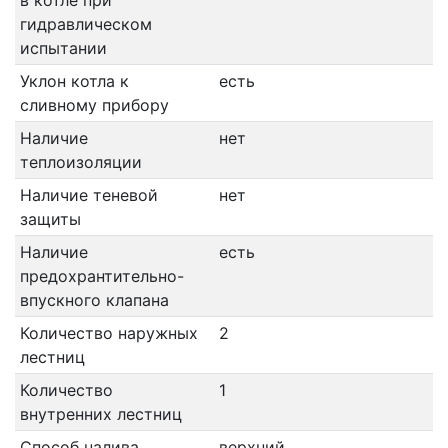
в котле при
гидравлическом
испытании
Уклон котла к
есть
сливному прибору
Наличие
нет
теплоизоляции
Наличие теневой
нет
защиты
Наличие
есть
предохрантительно-
впускного клапана
Количество наружных
2
лестниц
Количество
1
внутренних лестниц
Способ налива
верхний