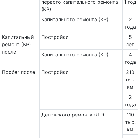
первого капитального ремонта
1 год
(КР)
Капитального ремонта (КР)
2
года
Ка­пи­таль­ный
Постройки
5
ремонт (КР)
лет
после
Капитального ремонта (КР)
4
года
Пробег после
Постройки
210
тыс.
км
2
года
Деповского ремонта (ДР)
110
тыс.
км