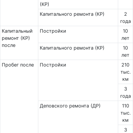
(КР)
Капитального ремонта (КР)
2
года
Ка­пи­таль­ный
Постройки
10
ремонт (КР)
лет
после
Капитального ремонта (КР)
10
лет
Пробег после
Постройки
210
тыс.
км
3
года
Деповского ремонта (ДР)
110
тыс.
км
3