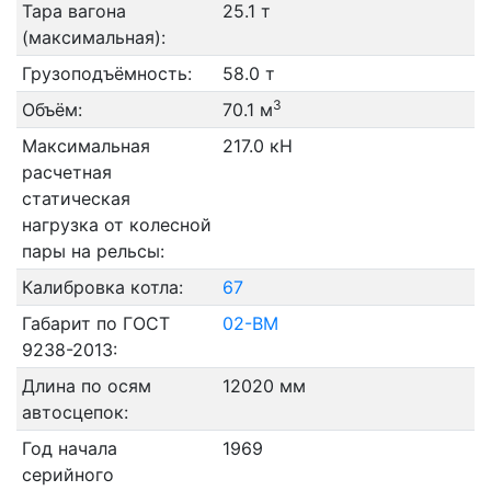
Тара вагона
25.1 т
(максимальная):
Грузоподъёмность:
58.0 т
3
Объём:
70.1 м
Максимальная
217.0 кН
расчетная
статическая
нагрузка от колесной
пары на рельсы:
Калибровка котла:
67
Габарит по ГОСТ
02-ВМ
9238-2013:
Длина по осям
12020 мм
автосцепок:
Год начала
1969
серийного