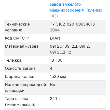
завод тяжёлого
машиностроения" (клеймо
143)
Технические
ТУ 3182-020-00654813-
условия:
2004
Код СМГС 1:
L4AN
Материал кузова:
09Г2С, 09Г2Д, 09Г2,
09Г2СД-12
Тележка:
18-100
Осность вагона:
4
Ширина колеи:
1520 мм
Наличие переходной
Нет
площадки:
Тара вагона
24.1 т
(минимальная):