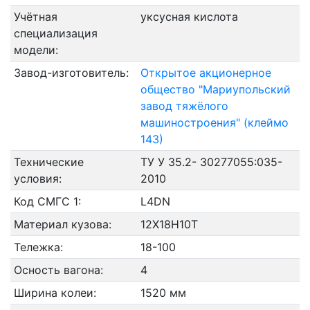
Учётная
уксусная кислота
специализация
модели:
Завод-изготовитель:
Открытое акционерное
общество "Мариупольский
завод тяжёлого
машиностроения" (клеймо
143)
Технические
ТУ У 35.2- 30277055:035-
условия:
2010
Код СМГС 1:
L4DN
Материал кузова:
12Х18Н10Т
Тележка:
18-100
Осность вагона:
4
Ширина колеи:
1520 мм