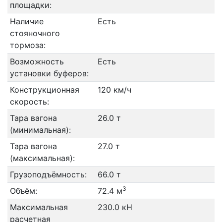
площадки:
Наличие
Есть
стояночного
тормоза:
Возможность
Есть
установки буферов:
Конструкционная
120 км/ч
скорость:
Тара вагона
26.0 т
(минимальная):
Тара вагона
27.0 т
(максимальная):
Грузоподъёмность:
66.0 т
3
Объём:
72.4 м
Максимальная
230.0 кН
расчетная