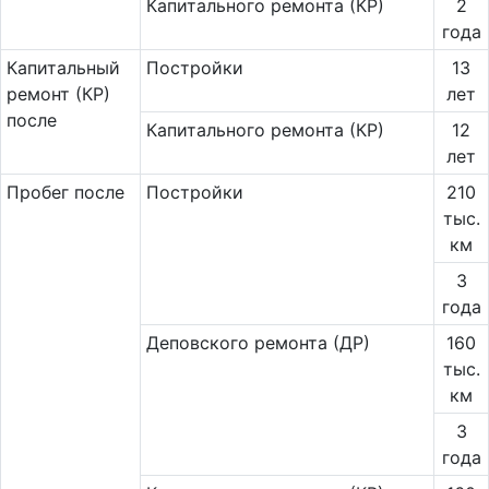
Капитального ремонта (КР)
2
года
Ка­пи­таль­ный
Постройки
13
ремонт (КР)
лет
после
Капитального ремонта (КР)
12
лет
Пробег после
Постройки
210
тыс.
км
3
года
Деповского ремонта (ДР)
160
тыс.
км
3
года