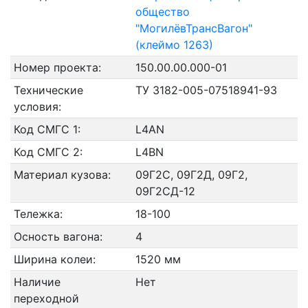
общество
"МогилёвТрансВагон"
(клеймо 1263)
Номер проекта:
150.00.00.000-01
Технические
ТУ 3182-005-07518941-93
условия:
Код СМГС 1:
L4AN
Код СМГС 2:
L4BN
Материал кузова:
09Г2С, 09Г2Д, 09Г2,
09Г2СД-12
Тележка:
18-100
Осность вагона:
4
Ширина колеи:
1520 мм
Наличие
Нет
переходной