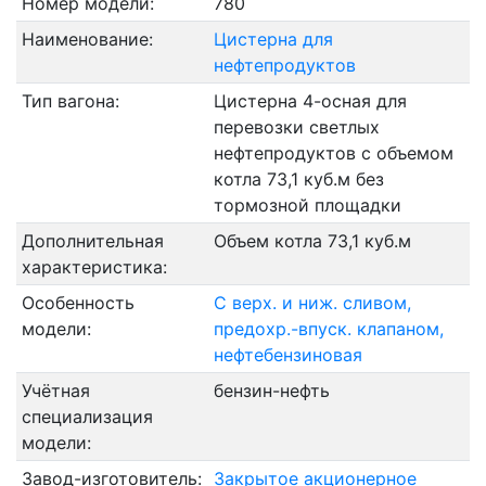
Номер модели:
780
Наименование:
Цистерна для
нефтепродуктов
Тип вагона:
Цистерна 4-осная для
перевозки светлых
нефтепродуктов с объемом
котла 73,1 куб.м без
тормозной площадки
Дополнительная
Объем котла 73,1 куб.м
характеристика:
Особенность
С верх. и ниж. сливом,
модели:
предохр.-впуск. клапаном,
нефтебензиновая
Учётная
бензин-нефть
специализация
модели:
Завод-изготовитель:
Закрытое акционерное