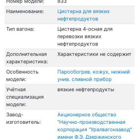
Номер модели:
833
Наименование:
Цистерна для вязких
нефтепродуктов
Тип вагона:
Цистерна 4-осная для
перевозки вязких
нефтепродуктов
Дополнительная
Характеристики не содержит
характеристика:
Особенность
Парообогрев. кожух, нижний
модели:
унив. сливной прибор
Учётная
вязкие нефтепродукты
специализация
модели:
Завод-
Акционерное общество
изготовитель:
"Научно-производственная
корпорация "Уралвагонзавод"
имени Ф.Э. Дзержинского