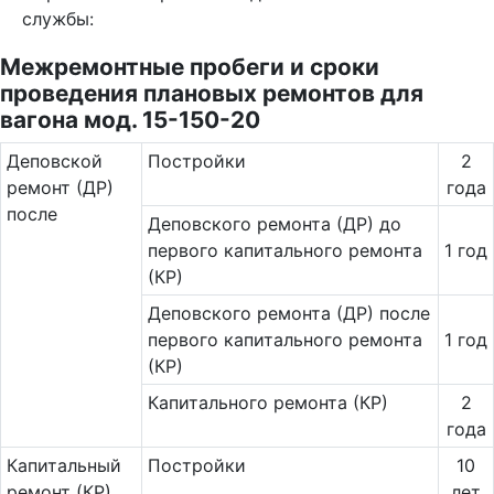
службы:
Межремонтные пробеги и сроки
проведения плановых ремонтов для
вагона мод. 15-150-20
Де­повс­кой
Постройки
2
ремонт (ДР)
года
после
Деповского ремонта (ДР) до
первого капитального ремонта
1 год
(КР)
Деповского ремонта (ДР) после
первого капитального ремонта
1 год
(КР)
Капитального ремонта (КР)
2
года
Ка­пи­таль­ный
Постройки
10
ремонт (КР)
лет