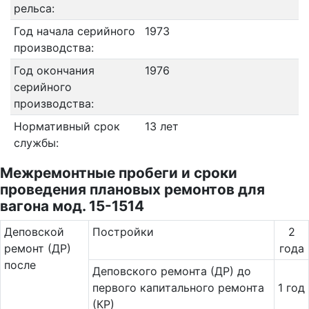
рельса:
Год начала серийного
1973
производства:
Год окончания
1976
серийного
производства:
Нормативный срок
13 лет
службы:
Межремонтные пробеги и сроки
проведения плановых ремонтов для
вагона мод. 15-1514
Де­повс­кой
Постройки
2
ремонт (ДР)
года
после
Деповского ремонта (ДР) до
первого капитального ремонта
1 год
(КР)