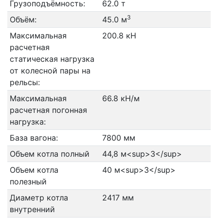
Грузоподъёмность:
62.0 т
3
Объём:
45.0 м
Максимальная
200.8 кН
расчетная
статическая нагрузка
от колесной пары на
рельсы:
Максимальная
66.8 кН/м
расчетная погонная
нагрузка:
База вагона:
7800 мм
Объем котла полный
44,8 м<sup>3</sup>
Объем котла
40 м<sup>3</sup>
полезный
Диаметр котла
2417 мм
внутренний