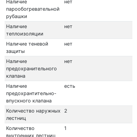
Наличие
нет
парообогревательной
рубашки
Наличие
нет
теплоизоляции
Наличие теневой
нет
защиты
Наличие
нет
предохранительного
клапана
Наличие
есть
предохрантительно-
впускного клапана
Количество наружных
2
лестниц
Количество
1
внутренних лестниц