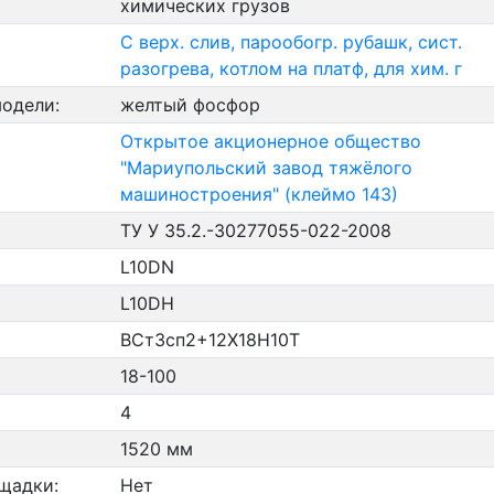
химических грузов
С верх. слив, парообогр. рубашк, сист.
разогрева, котлом на платф, для хим. г
модели:
желтый фосфор
Открытое акционерное общество
"Мариупольский завод тяжёлого
машиностроения" (клеймо 143)
ТУ У 35.2.-30277055-022-2008
L10DN
L10DH
ВСт3сп2+12Х18Н10Т
18-100
4
1520 мм
щадки:
Нет