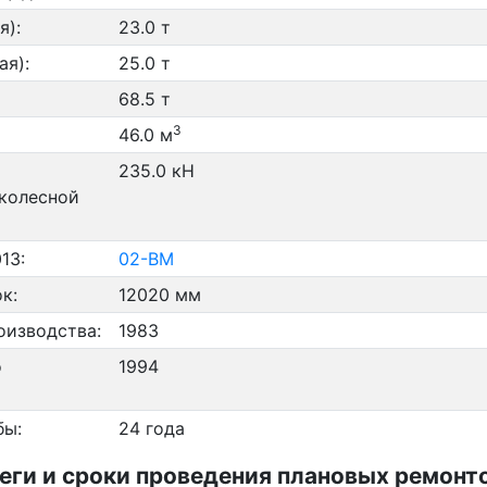
я):
23.0 т
ая):
25.0 т
68.5 т
3
46.0 м
235.0 кН
 колесной
13:
02-ВМ
к:
12020 мм
оизводства:
1983
о
1994
бы:
24 года
и и сроки проведения плановых ремонтов