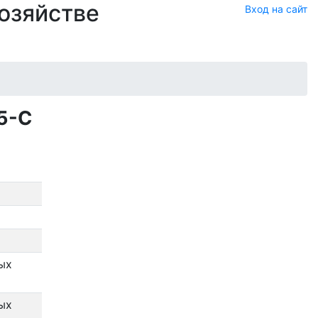
хозяйстве
Вход на сайт
5-С
ых
ых