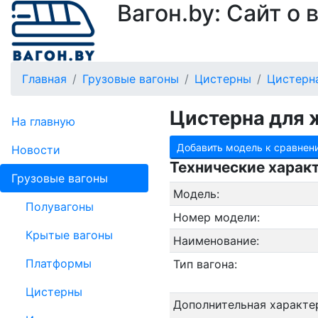
Вагон.by: Сайт о
Главная
Грузовые вагоны
Цистерны
Цистерн
Цистерна для 
На главную
Добавить модель к сравнен
Новости
Технические харак
Грузовые вагоны
Модель:
Полувагоны
Номер модели:
Крытые вагоны
Наименование:
Платформы
Тип вагона:
Цистерны
Дополнительная характе