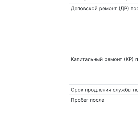
Де­повс­кой ремонт (ДР) по
Ка­пи­таль­ный ремонт (КР) 
Срок продления службы по
Пробег после