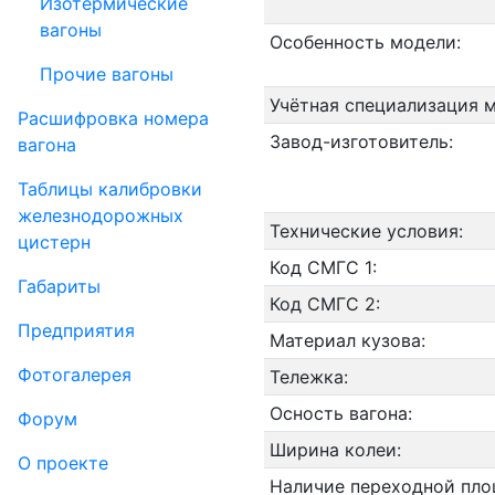
Изотермические
вагоны
Особенность модели:
Прочие вагоны
Учётная специализация 
Рас­шифров­ка номера
Завод-изготовитель:
вагона
Таблицы калибровки
же­лезно­дорожных
Технические условия:
цистерн
Код СМГС 1:
Габариты
Код СМГС 2:
Пред­прия­тия
Материал кузова:
Фо­то­га­ле­рея
Тележка:
Осность вагона:
Форум
Ширина колеи:
О проекте
Наличие переходной пло