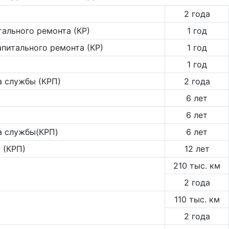
2 года
тального ремонта (КР)
1 год
апитального ремонта (КР)
1 год
1 год
а службы (КРП)
2 года
6 лет
6 лет
а службы(КРП)
6 лет
 (КРП)
12 лет
210 тыс. км
2 года
110 тыс. км
2 года